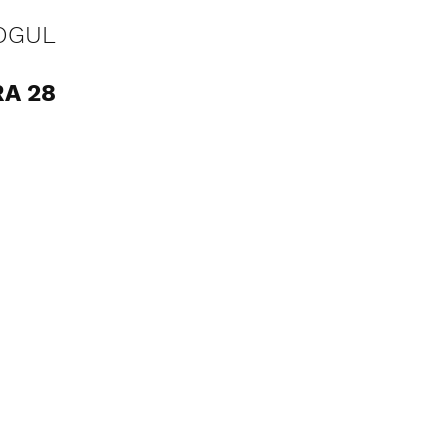
OGUL
RA 28